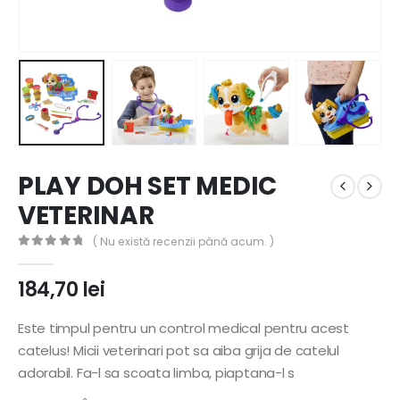
PLAY DOH SET MEDIC
VETERINAR
( Nu există recenzii până acum. )
0
out of 5
184,70
lei
Este timpul pentru un control medical pentru acest
catelus! Micii veterinari pot sa aiba grija de catelul
adorabil. Fa-l sa scoata limba, piaptana-l s