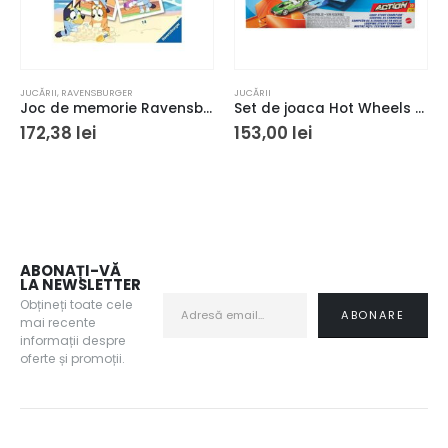
JUCĂRII
,
RAVENSBURGER
JUCĂRII
Joc de memorie Ravensburger Memory Bluey
Set de joaca Hot Wheels Action – Loop Stunt
172,38
lei
153,00
lei
ABONAȚI-VĂ
LA NEWSLETTER
Obțineți toate cele
mai recente
informații despre
oferte și promoții.