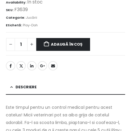
În stoc
Availability:
F3639
SKU:
Categorie:
Jucării
Etichetă:
Play-Doh
ADAUGĂ ÎN COȘ
DESCRIERE
Este timpul pentru un control medical pentru acest
catelus! Micii veterinari pot sa aiba grija de catelul
adorabil. Fa-l sa scoata limba, piaptana-l si coafeaza-l,
cu cele 3 moduri de a ii creste parul cu cele 5 cutii Play-