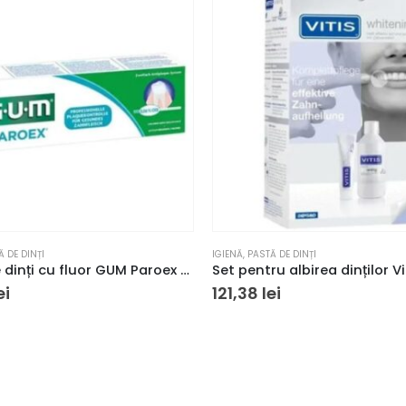
Ă DE DINȚI
IGIENĂ
,
PASTĂ DE DINȚI
Pastă de dinți cu fluor GUM Paroex acțiune cotidiană 75 ml
ei
121,38
lei