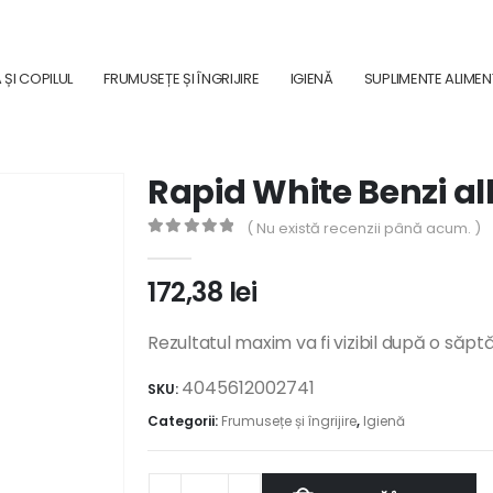
ȘI COPILUL
FRUMUSEȚE ȘI ÎNGRIJIRE
IGIENĂ
SUPLIMENTE ALIME
Rapid White Benzi alb
( Nu există recenzii până acum. )
0
out of 5
172,38
lei
Rezultatul maxim va fi vizibil după o săp
4045612002741
SKU:
Categorii:
Frumusețe și îngrijire
,
Igienă