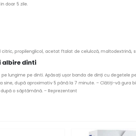
in doar 5 zile.
d citric, propilenglicol, acetat ftalat de celuloză, maltodextrină,
albire dinti
a pe lungime pe dinti. Apăsați ușor banda de dinți cu degetele p
 la sine, după aproximativ 5 până la 7 minute. – Clătiți-vă gura bi
ibil după o săptămână. – Reprezentant