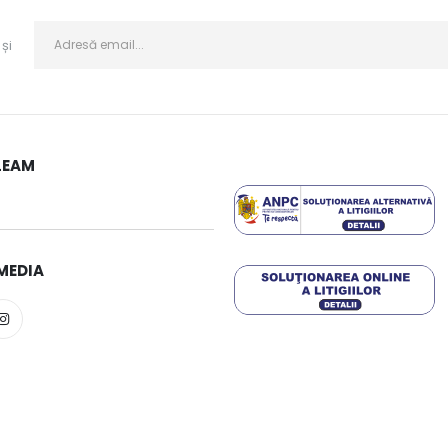
și
LEAM
MEDIA