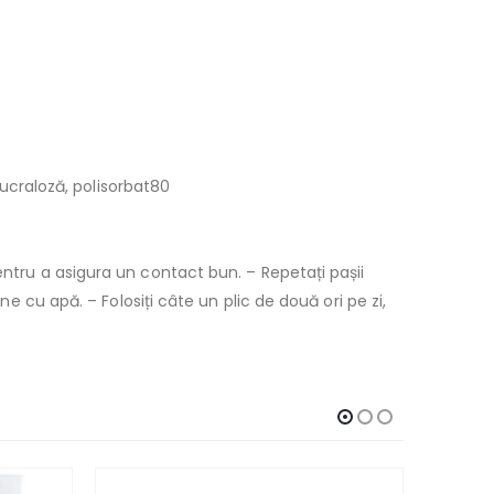
 sucraloză, polisorbat80
entru a asigura un contact bun. – Repetați pașii
ne cu apă. – Folosiți câte un plic de două ori pe zi,