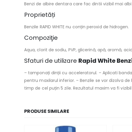
Benzi de albire dentara care fac dintii vizibil mai albi 
Proprietăți
Benzile RAPID WHITE nu conțin peroxid de hidrogen.
Compoziţie
Aqua, clorit de sodiu, PVP, glicerină, apă, aromă, aci
Sfaturi de utilizare
Rapid White Benzi 
– tamponați dinții cu acceleratorul. – Aplicati band
pentru maxilarul inferior. – Benzile se vor dizolva de
timp de cel puțin 5 zile. Rezultatul maxim va fi viz
PRODUSE SIMILARE