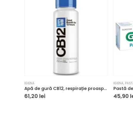
IGIENĂ
IGIENĂ
,
PAST
Apă de gură CB12, respirație proaspătă pentru 12 ore, 250 ml
61,20
lei
45,90
l