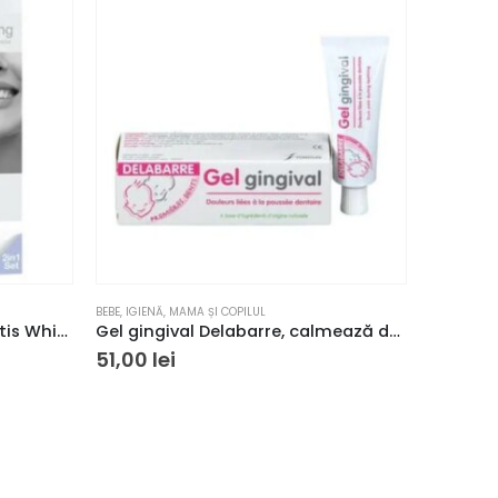
BEBE
,
IGIENĂ
,
MAMA ȘI COPILUL
IGIENĂ
,
PAST
Set pentru albirea dinților Vitis Whitening, 100+500 ml
Gel gingival Delabarre, calmează durerile atribuite dentiției 20 gr
51,00
lei
45,90