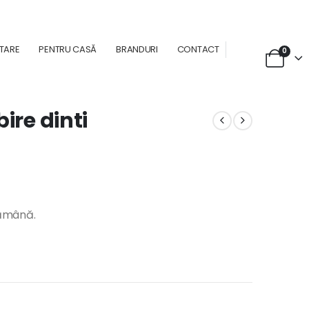
NTARE
PENTRU CASĂ
BRANDURI
CONTACT
0
ire dinti
tămână.