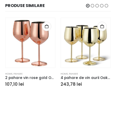
PRODUSE SIMILARE
HOME
,
PAHARE
HOME
,
PAHARE
2 pahare vin rose gold Oak&Steel 500 ml
4 pahare de vin aurii Oak&Steel 500 ml
107,10
lei
243,78
lei