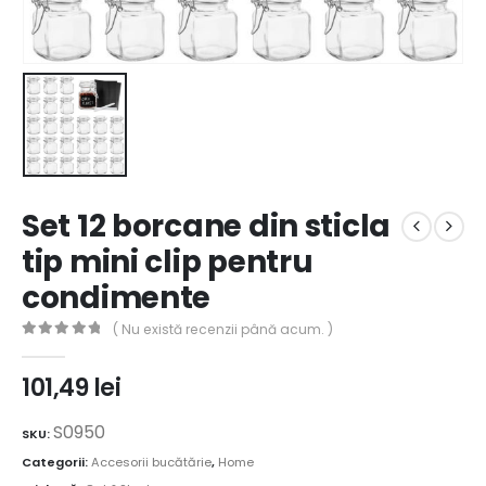
Set 12 borcane din sticla
tip mini clip pentru
condimente
( Nu există recenzii până acum. )
0
out of 5
101,49
lei
S0950
SKU:
Categorii:
Accesorii bucătărie
,
Home