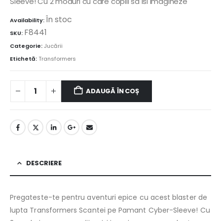
Sleeve! Cu 2 moduri cu care copiii sa isi imagineze
În stoc
Availability:
F8441
SKU:
Categorie:
Jucării
Etichetă:
Transformers
ADAUGĂ ÎN COȘ
DESCRIERE
Pregateste-te pentru aventuri epice cu acest blaster de
lupta Transformers Scantei pe Pamant Cyber-Sleeve! Cu