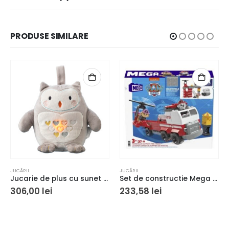
PRODUSE SIMILARE
JUCĂRII
JUCĂRII
Jucarie de plus cu sunet si lumina The Gro Company, Reincarcabil, Forma de bufnita, Multicolor
Set de constructie Mega Paw Patrol Marshall Super Camion de Pompieri 33 piese si 2 figurine 3+ ani
306,00
lei
233,58
lei