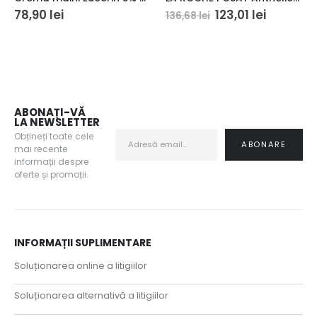
Prețul
Prețul
78,90
lei
123,01
lei
136,68
lei
inițial
curent
a
este:
fost:
123,01 lei
136,68 lei.
ABONAȚI-VĂ
LA NEWSLETTER
Obțineți toate cele
mai recente
informații despre
oferte și promoții.
INFORMAȚII SUPLIMENTARE
Soluționarea online a litigiilor
Soluționarea alternativă a litigiilor