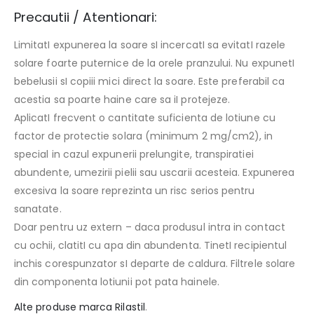
Precautii / Atentionari:
LimitatI expunerea la soare sI incercatI sa evitatI razele
solare foarte puternice de la orele pranzului. Nu expunetI
bebelusii sI copiii mici direct la soare. Este preferabil ca
acestia sa poarte haine care sa iI protejeze.
AplicatI frecvent o cantitate suficienta de lotiune cu
factor de protectie solara (minimum 2 mg/cm2), in
special in cazul expunerii prelungite, transpiratiei
abundente, umezirii pielii sau uscarii acesteia. Expunerea
excesiva la soare reprezinta un risc serios pentru
sanatate.
Doar pentru uz extern – daca produsul intra in contact
cu ochii, clatitI cu apa din abundenta. TinetI recipientul
inchis corespunzator sI departe de caldura. Filtrele solare
din componenta lotiunii pot pata hainele.
Alte produse marca Rilastil
.