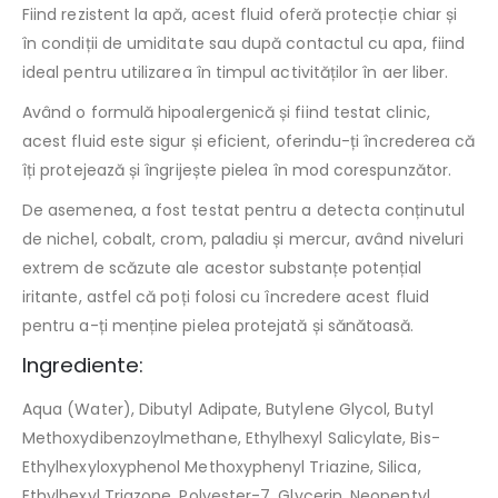
Fiind rezistent la apă, acest fluid oferă protecție chiar și
în condiții de umiditate sau după contactul cu apa, fiind
ideal pentru utilizarea în timpul activităților în aer liber.
Având o formulă hipoalergenică și fiind testat clinic,
acest fluid este sigur și eficient, oferindu-ți încrederea că
îți protejează și îngrijește pielea în mod corespunzător.
De asemenea, a fost testat pentru a detecta conținutul
de nichel, cobalt, crom, paladiu și mercur, având niveluri
extrem de scăzute ale acestor substanțe potențial
iritante, astfel că poți folosi cu încredere acest fluid
pentru a-ți menține pielea protejată și sănătoasă.
Ingrediente:
Aqua (Water), Dibutyl Adipate, Butylene Glycol, Butyl
Methoxydibenzoylmethane, Ethylhexyl Salicylate, Bis-
Ethylhexyloxyphenol Methoxyphenyl Triazine, Silica,
Ethylhexyl Triazone, Polyester-7, Glycerin, Neopentyl