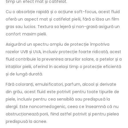
timp un efect mat și catifelat.
Cu o absorbție rapidă și o acțiune soft-focus, acest fluid
oferă un aspect mat și catifelat pielii, fără a lăsa un film
gras sau lucios. Textura sa lejeră și non-grasă asigură un
confort maxim pielii.
Asigurând un spectru amplu de protecție împotriva
razelor UVB și UVA, inclusiv protecție foarte ridicată, acest
fluid contribuie la prevenirea arsurilor solare, a petelor și a
iritațiilor pielii, oferind în același timp o protecție eficientă
și de lungă durată.
Fără coloranți, emulsificatori, parfum, alcool și derivate
din grâu, acest fluid este potrivit pentru toate tipurile de
piele, inclusiv pentru cea sensibilă sau predispusă la
alergii. Este noncomedogenic, ceea ce înseamnă că nu
obstrucționează porii, fiind astfel potrivit și pentru pielea
predispusă la acnee.