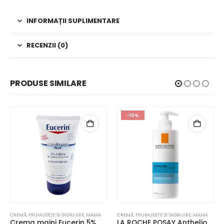
INFORMAȚII SUPLIMENTARE
RECENZII (0)
PRODUSE SIMILARE
-10%
CREMĂ
,
FRUMUSEȚE ȘI ÎNGRIJIRE
,
MAMA
CREMĂ
,
FRUMUSEȚE ȘI ÎNGRIJIRE
,
MAMA
Crema maini Eucerin 5% Urea Repair Plus 75 ml
LA ROCHE POSAY Anthelios Post-UV Exposure Lapte după soare, 400 ml