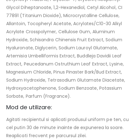
Glycol Diheptanoate, 1,2-Hexanediol, Cetyl Alcohol, CI
77891 (Titanium Dioxide), Microcrystalline Cellulose,
Allantoin, Tocopheryl Acetate, Acrylates/C10-30 Alkyl
Acrylate Crosspolymer, Cellulose Gum, Aluminum
Hydroxide, Schisandra Chinensis Fruit Extract, Sodium
Hyaluronate, Diglycerin, Sodium Lauroyl Glutamate,
Artemisia Umbelliformis Extract, Buddleja Davidii Leaf
Extract, Peucedanum Ostruthium Leaf Extract, Lysine,
Magnesium Chloride, Pinus Pinaster Bark/Bud Extract,
Sodium Hydroxide, Tetrasodium Glutamate Diacetate,
Hydroxyacetophenone, Sodium Benzoate, Potassium
Sorbate, Parfum (Fragrance).
Mod de utilizare:
Agitati recipientul si aplicati produsul uniform pe ten, cu
cel putin 30 de minute inainte de expunerea la soare.
Reaplicati frecvent pe parcursul zilei.