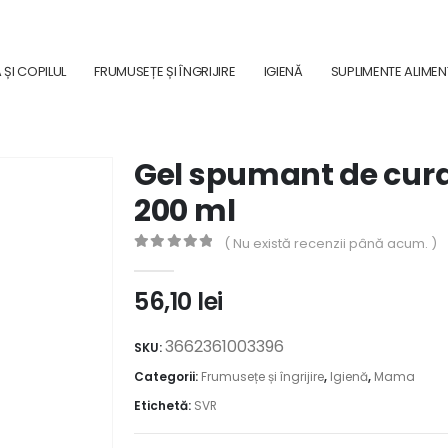
ȘI COPILUL
FRUMUSEȚE ȘI ÎNGRIJIRE
IGIENĂ
SUPLIMENTE ALIME
Gel spumant de cura
200 ml
( Nu există recenzii până acum. )
0
out of 5
56,10
lei
3662361003396
SKU:
Categorii:
Frumusețe și îngrijire
,
Igienă
,
Mama
Etichetă:
SVR