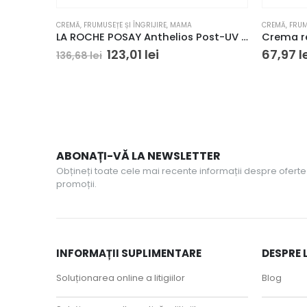
CREMĂ
,
FRUMUSEȚE ȘI ÎNGRIJIRE
,
MAMA
CREMĂ
,
FRUM
LA ROCHE POSAY Anthelios Post-UV Exposure Lapte după soare, 400 ml
Prețul
Prețul
123,01
lei
67,97
l
136,68
lei
inițial
curent
a
este:
fost:
123,01 lei.
136,68 lei.
ABONAȚI-VĂ LA NEWSLETTER
Obțineți toate cele mai recente informații despre oferte 
promoții.
INFORMAȚII SUPLIMENTARE
DESPRE 
Soluționarea online a litigiilor
Blog