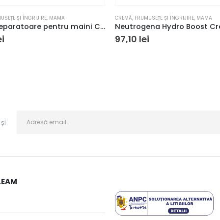
USEȚE ȘI ÎNGRIJIRE
,
MAMA
CREMĂ
,
FRUMUSEȚE ȘI ÎNGRIJIRE
,
MAMA
Crema reparatoare pentru maini CeraVe, 100 ml
ei
97,10
lei
și
LEAM