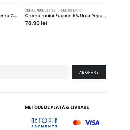
CREMĂ
,
FRUMUSEȚE ȘI ÎNGRIJIRE
,
MAMA
MAMA
,
MAMA
Neutrogena Hydro Boost Crema Gel Hidratanta 50ml
Crema maini Eucerin 5% Urea Repair Plus 75 ml
78,90
lei
97,10
l
METODE DE PLATĂ & LIVRARE