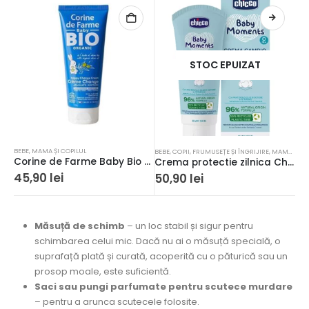
STOC EPUIZAT
BEBE
,
MAMA ȘI COPILUL
BEBE
,
COPII
,
FRUMUSEȚE ȘI ÎNGRIJIRE
,
MAMA
,
MAM
Corine de Farme Baby Bio Cremă pentru schimbarea scutecului 100ml
Crema protectie zilnica Chicco Baby Moments impotriva iritatiilor de la scutec, panthenol si vitamina E, 0luni+, 100 ml
45,90
lei
50,90
lei
Măsuță de schimb
– un loc stabil și sigur pentru
schimbarea celui mic. Dacă nu ai o măsuță specială, o
suprafață plată și curată, acoperită cu o păturică sau un
prosop moale, este suficientă.
Saci sau pungi parfumate pentru scutece murdare
– pentru a arunca scutecele folosite.