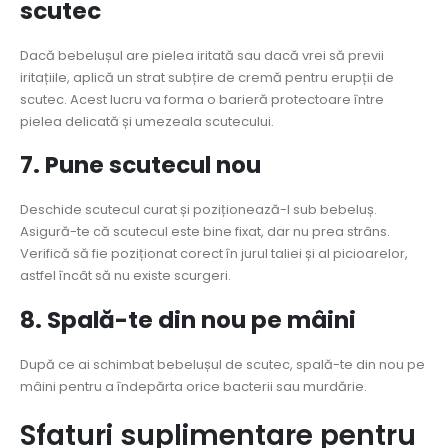
scutec
Dacă bebelușul are pielea iritată sau dacă vrei să previi
iritațiile, aplică un strat subțire de cremă pentru erupții de
scutec. Acest lucru va forma o barieră protectoare între
pielea delicată și umezeala scutecului.
7. Pune scutecul nou
Deschide scutecul curat și poziționează-l sub bebeluș.
Asigură-te că scutecul este bine fixat, dar nu prea strâns.
Verifică să fie poziționat corect în jurul taliei și al picioarelor,
astfel încât să nu existe scurgeri.
8. Spală-te din nou pe mâini
După ce ai schimbat bebelușul de scutec, spală-te din nou pe
mâini pentru a îndepărta orice bacterii sau murdărie.
Sfaturi suplimentare pentru