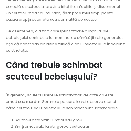
Pielea bebelușului este extrem de sensibilă, iar o schimbare
corectă a scutecului previne iritațiile, infecțiile și disconfortul.
Un scutec umed sau murdar, lăsat prea mult timp, poate
cauza erupții cutanate sau dermatită de scutec.
De asemenea, o rutină corespunzătoare a îngrijirii pielii
bebelușului contribuie la menținerea sănătății sale generale,
așa că acest pas din rutina zilnică a celui mic trebuie îndeplinit
cu strictețe.
Când trebuie schimbat
scutecul bebelușului?
În general, scutecul trebuie schimbat ori de câte ori este
umed sau murdar. Semnele pe care le vei observa atunci
când scutecul celui mic trebuie schimbat sunt următoarele:
Scutecul este vizibil umflat sau greu.
Simți umezeală la atingerea scutecului.