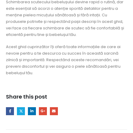
Schimbarea scutecului bebelușului devine rapid o rutină, dar
este esențial să acorzi o atenție sporită detaliilor pentru a
menține pielea micuțului sănătoasă și fără iritații. Cu
produsele potrivite și respectând pașii descriși în acest ghid,
vei face ca fiecare schimbare de scutec să fie confortabilă și
eficientă pentru tine și bebelușul tău.
Acest ghid cuprinzător îți oferă toate informațiile de care ai
nevoie pentru a te descurca cu succes în această sarcină
zilnică și importantă. Respectând aceste recomandări, vei
preveni disconfortul și vei asigura o piele sănătoasă pentru
bebelușul tău.
Share this post