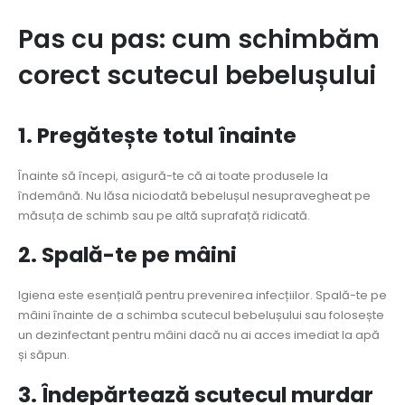
Pas cu pas: cum schimbăm
corect scutecul bebelușului
1. Pregătește totul înainte
Înainte să începi, asigură-te că ai toate produsele la
îndemână. Nu lăsa niciodată bebelușul nesupravegheat pe
măsuța de schimb sau pe altă suprafață ridicată.
2. Spală-te pe mâini
Igiena este esențială pentru prevenirea infecțiilor. Spală-te pe
mâini înainte de a schimba scutecul bebelușului sau folosește
un dezinfectant pentru mâini dacă nu ai acces imediat la apă
și săpun.
3. Îndepărtează scutecul murdar