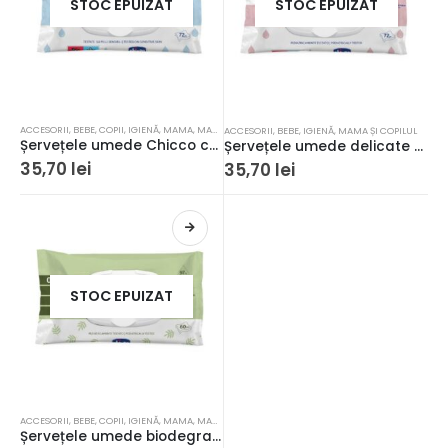
STOC EPUIZAT
STOC EPUIZAT
ACCESORII
,
BEBE
,
COPII
,
IGIENĂ
,
MAMA
,
MAMA ȘI COPILUL
ACCESORII
,
BEBE
,
IGIENĂ
,
MAMA ȘI COPILUL
Șervețele umede Chicco cu 97% apă, fără alcool și săpun, 0 luni+, 72buc
Șervețele umede delicate Chicco cu clapetă, fără alcool, fără săpun, 72 buc, 0 luni+
35,70
lei
35,70
lei
STOC EPUIZAT
ACCESORII
,
BEBE
,
COPII
,
IGIENĂ
,
MAMA
,
MAMA ȘI COPILUL
Șervețele umede biodegradabile Chicco cu clapetă, fără alcool, fără săpun, 60 buc, 0 luni+