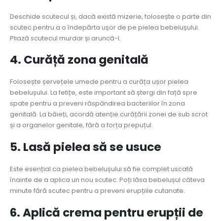
Deschide scutecul și, dacă există mizerie, folosește o parte din
scutec pentru a o îndepărta ușor de pe pielea bebelușului.
Pliază scutecul murdar și aruncă-l.
4. Curăță zona genitală
Folosește șervețele umede pentru a curăța ușor pielea
bebelușului. La fetițe, este important să ștergi din față spre
spate pentru a preveni răspândirea bacteriilor în zona
genitală. La băieți, acordă atenție curățării zonei de sub scrot
și a organelor genitale, fără a forța prepuțul.
5. Lasă pielea să se usuce
Este esențial ca pielea bebelușului să fie complet uscată
înainte de a aplica un nou scutec. Poți lăsa bebelușul câteva
minute fără scutec pentru a preveni erupțiile cutanate.
6. Aplică crema pentru erupții de