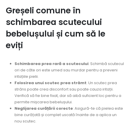
Greșeli comune în
schimbarea scutecului
bebelușului și cum să le
eviți
Schimbarea prea rară a scutecului
: Schimbă scutecul
ori de câte ori este umed sau murdar pentru a preveni
iritațiile pielii.
Folosirea unui scutec prea strâmt
: Un scutec prea
strâns poate crea disconfort sau poate cauza iritații.
Verifică să fie bine fixat, dar să aibă suficient loc pentru a
permite mișcarea bebelușului.
Neglijarea curățării corecte
: Asigură-te că pielea este
bine curățată și complet uscată înainte de a aplica un
nou scutec.