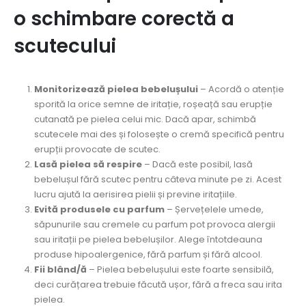
o schimbare corectă a
scutecului
Monitorizează pielea bebelușului
– Acordă o atenție
sporită la orice semne de iritație, roșeață sau erupție
cutanată pe pielea celui mic. Dacă apar, schimbă
scutecele mai des și folosește o cremă specifică pentru
erupții provocate de scutec.
Lasă pielea să respire
– Dacă este posibil, lasă
bebelușul fără scutec pentru câteva minute pe zi. Acest
lucru ajută la aerisirea pielii și previne iritațiile.
Evită produsele cu parfum
– Șervețelele umede,
săpunurile sau cremele cu parfum pot provoca alergii
sau iritații pe pielea bebelușilor. Alege întotdeauna
produse hipoalergenice, fără parfum și fără alcool.
Fii blând/ă
– Pielea bebelușului este foarte sensibilă,
deci curățarea trebuie făcută ușor, fără a freca sau irita
pielea.