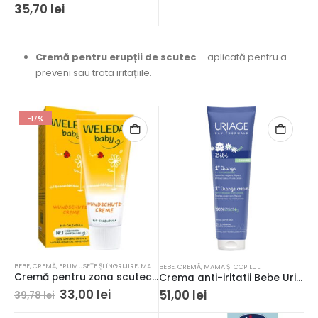
35,70
lei
Cremă pentru erupții de scutec
– aplicată pentru a
preveni sau trata iritațiile.
-17%
BEBE
,
CREMĂ
,
FRUMUSEȚE ȘI ÎNGRIJIRE
,
MAMA ȘI COPILUL
BEBE
,
CREMĂ
,
MAMA ȘI COPILUL
Cremă pentru zona scutecului Weleda Baby cu gălbenele, 75 ml
Crema anti-iritatii Bebe Uriage 100ml
33,00
lei
51,00
lei
39,78
lei