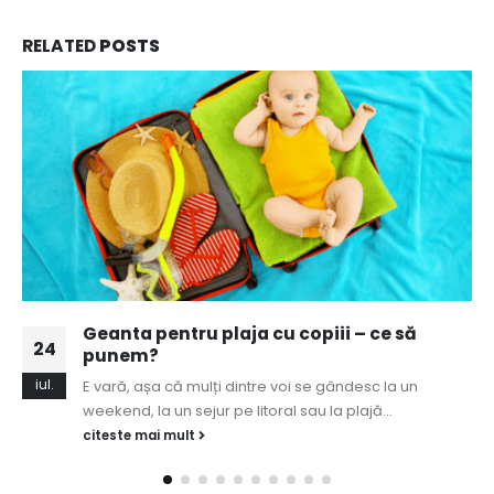
RELATED
POSTS
Geanta pentru plaja cu copiii – ce să
24
punem?
iul.
E vară, așa că mulți dintre voi se gândesc la un
weekend, la un sejur pe litoral sau la plajă...
citeste mai mult