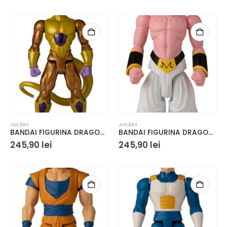
90 lei
i.
JUCĂRII
JUCĂRII
BANDAI FIGURINA DRAGON BALL LIMIT BREAKER GOLDEN FRIEZA 30CM
BANDAI FIGURINA DRAGON BALL LIMIT BREAKER MAJIN BUU 30CM
245,90
lei
245,90
lei