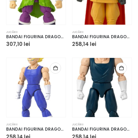
JUCĂRII
JUCĂRII
BANDAI FIGURINA DRAGON BALL LIMIT BREAKER MOVIE BROLY 33CM
BANDAI FIGURINA DRAGON BALL GAMMA 1 16.5CM
307,10
lei
258,14
lei
JUCĂRII
JUCĂRII
BANDAI FIGURINA DRAGON BALL MAJIN VEGETA 16.5CM
BANDAI FIGURINA DRAGON BALL VEGETA 16.5CM
258,14
lei
258,14
lei