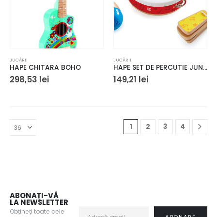
JUCĂRII
JUCĂRII
HAPE CHITARA BOHO
HAPE SET DE PERCUTIE JUNIOR
298,53
lei
149,21
lei
1
2
3
4
ABONAȚI-VĂ
LA NEWSLETTER
Obțineți toate cele