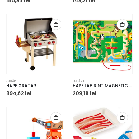
185,93
lei
149,21
lei
JUCĂRII
JUCĂRII
HAPE GRATAR
HAPE LABIRINT MAGNETIC JUNGLA
894,62
lei
209,18
lei