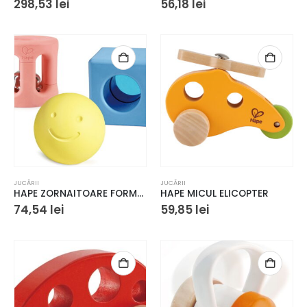
298,53
lei
56,18
lei
JUCĂRII
JUCĂRII
HAPE ZORNAITOARE FORME GEOMETRICE
HAPE MICUL ELICOPTER
74,54
lei
59,85
lei