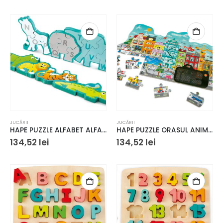
90 lei
i.
JUCĂRII
JUCĂRII
HAPE PUZZLE ALFABET ALFABET
HAPE PUZZLE ORASUL ANIMAT
134,52
lei
134,52
lei