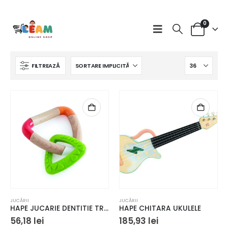
0
FILTREAZĂ
.
i.
rval
uri:
JUCĂRII
JUCĂRII
2 lei
HAPE JUCARIE DENTITIE TRIUNGHI DUBLU
HAPE CHITARA UKULELE
ă
56,18
lei
185,93
lei