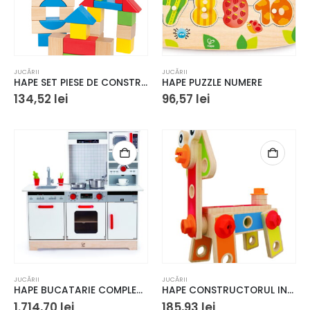
JUCĂRII
JUCĂRII
HAPE SET PIESE DE CONSTRUIT MULTICOLOR
HAPE PUZZLE NUMERE
134,52
lei
96,57
lei
JUCĂRII
JUCĂRII
HAPE BUCATARIE COMPLETA
HAPE CONSTRUCTORUL INCEPATOR
1.714,70
lei
185,93
lei