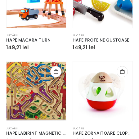
JUCĂRII
JUCĂRII
HAPE MACARA TURN
HAPE PROTEINE GUSTOASE
149,21
lei
149,21
lei
JUCĂRII
JUCĂRII
HAPE LABIRINT MAGNETIC ZOO'M – DISTRACTIE LA DUBLU
HAPE ZORNAITOARE CLOPOTEL