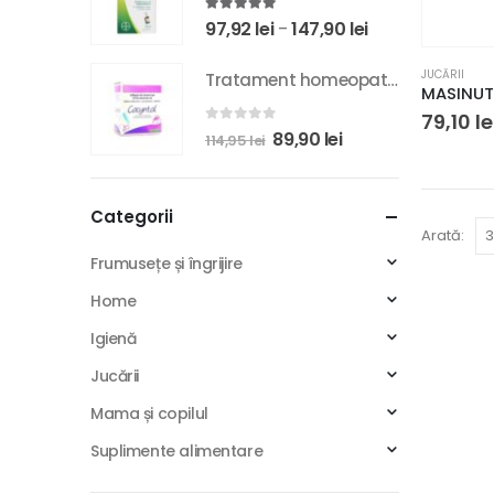
5.00
din 5
107,10 lei.
Interval
97,92
lei
147,90
lei
–
de
JUCĂRII
Tratament homeopat, Cocyntal, împotriva durerilor atribuite colicilor, 30 unidoze
prețuri:
97,92 lei
79,10
le
0
din 5
Prețul
Prețul
89,90
lei
până
114,95
lei
inițial
curent
la
a
este:
147,90 lei
Categorii
fost:
89,90 lei.
Arată:
114,95 lei.
Frumusețe și îngrijire
Home
Igienă
Jucării
Mama și copilul
Suplimente alimentare