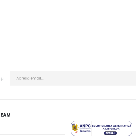
și
LEAM