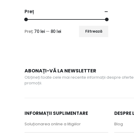
Preț
Preț:
70 lei
—
80 lei
Filtrează
Preț
Preț
minim
maxim
ABONAȚI-VĂ LA NEWSLETTER
Obțineți toate cele mai recente informații despre oferte 
promoții.
INFORMAȚII SUPLIMENTARE
DESPRE 
Soluționarea online a litigiilor
Blog