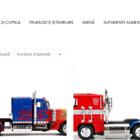
ȘI COPILUL
FRUMUSEȚE ȘI ÎNGRIJIRE
IGIENĂ
SUPLIMENTE ALIME
după: