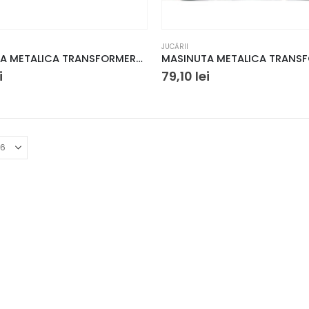
JUCĂRII
MASINUTA METALICA TRANSFORMERS T1 OPTIMUS PRIME SCARA 1 LA 32
i
79,10
lei