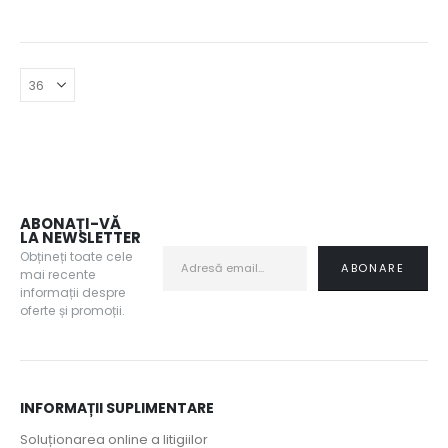
90 lei
i.
ABONAȚI-VĂ
LA NEWSLETTER
Obțineți toate cele
mai recente
informații despre
oferte și promoții.
INFORMAȚII SUPLIMENTARE
Soluționarea online a litigiilor