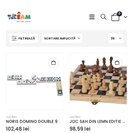
0
FILTREAZĂ
.
i.
rval
uri:
JUCĂRII
JUCĂRII
2 lei
NORIS DOMINO DOUBLE 9
JOC SAH DIN LEMN EDITIE DELUXE
ă
102,48
lei
98,59
lei