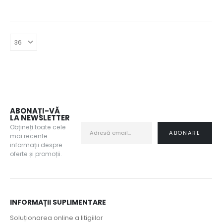
90 lei
i.
ABONAȚI-VĂ
LA NEWSLETTER
Obțineți toate cele
mai recente
informații despre
oferte și promoții.
INFORMAȚII SUPLIMENTARE
Soluționarea online a litigiilor